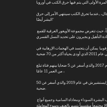
 قال، „عندما تحرق الكتب سينتهي الأمر إلى حرق
البشر أيضًا“
أيضاً في الصين يبدو الحال مشابهاً، حيث تتعرض مجموعة الأويغور العرقية للقمع
فوبيا يمكن أن يتجسد في الهجمات الإرهابية في
والهجوم الإرهابي في ستوكهولم عام 2017 والذي أسفر عن 5 ضحايا بينهم فتاة تبلغ
من العمر 11 عامًا ،
والهجوم الإرهابي على مسجد في كرايستشيرش في عام 2019 والذي أسفر عن 50
ضحية.
الإسلاموفوبيا و العنصرية ضد أصحاب البشرة السوداء ومعاداة السامية وجميع أنواع
إلا مجتمعاً منقسماً يتسم بالعنف وسوء المعاملة