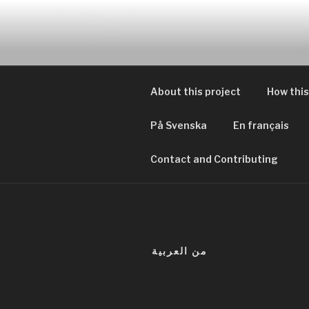
Zum
Inhalt
EVERYDAY
springen
Geschichten von tagtägliche
About this project
How this
På Svenska
En français
Contact and Contributing
من العربية