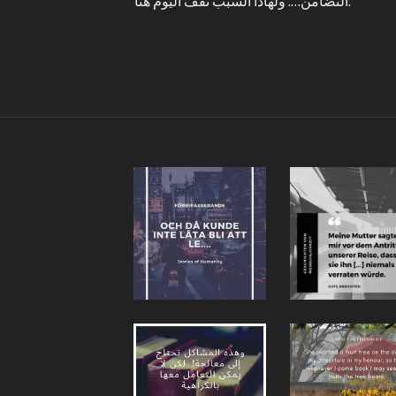
التضامن…. ولهاذا السبب نقف اليوم هنا.