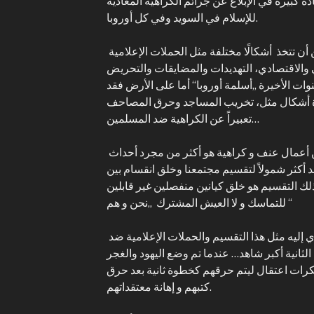
ة كبيرة في الإبلاغ عن جرائم الكراهية المعادية
للإسلام في السويد وفي كل أوروبا.
الإسلاموفوبيا (جرائم الكراهية) يمكن أن تتخذ أشكالًا مختلفة مثل الحملات الإعلامية
ي والاقتصادي، التهديدات والمضايقات والتحريض
ت الأخيرة „أسلمة أوروبا“ أما على الأرض فقد
دة أشكال مثل، تخريب المساجد وحرق المصاحف
تعبيراً عن الكراهية ضد المسلمين…
ما حدث في الفترة الماضية من أعمال عنف و كراهية هو أكثر من مجرد أحداث
أكثر شمولاً لتقسيم مجتمعنا وخلق انقسام بين
 التقسيم هو خلق كيانين منفصلين غير قابلين
للتماسك و لا العيش المشترك „نحن و هم “
تاريخياً يمكننا أن نقرأ ما يمكن أن يؤدي إليه مثل هذا التقسيم والحملات الإعلامية ضد
لثانية أكبر شاهد… عندما تم وضع اليهود والغجر
رات اعتقال ليتم حرقهم كخطوة ثانية بعد حرق
كتبهم و إهانة معتقداتهم.