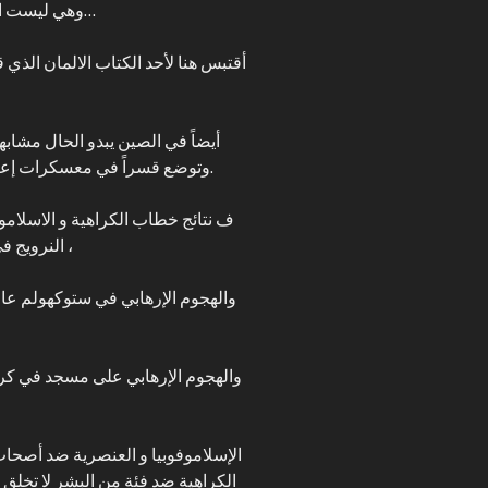
وهي ليست المرة الأولى التي يتم فيها حرق الكتب في أوروبا…
أقتبس هنا لأحد الكتاب الالمان الذي
وتوضع قسراً في معسكرات إعادة التأهيل و يجبرون على تحديد النسل القسري.
ف نتائج خطاب الكراهية و الاسلامو
النرويج في عام 2011 الذي أودى بحياة أكثر من 70 ضحية ،
الكراهية ضد فئة من البشر لا تخلق 