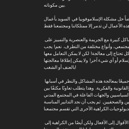
بين مكوناته.
 أيضاً حل مشكلة الإسلاموفوبيا في السويد بأعمال
كثيرا ما يقال أن السويد لديها مشاكل كبيرة مع الجريمة والعنصرية والتمييز على
جتمعي، وأنواع مختلفة من التطرف. نعم! يجب
 تحتاج إلى معالجة! لكن لا يمكن التعامل معها
إسلام أو أي شيء آخر! ولا يمكن إطلاقا معالجتها
بالعنف أو الشغب!
إن السويد الأفضل تطالبنا جميعًا بمعالجة هذه المشاكل والنظر في أسبابها
قانونية والفكرية. وهذا يتطلب تعاونًا مكثفًا بين
السياسيين والجهات الفاعلة في المجتمع المدني
ن والصحفيين. ثم يجب أن نجد التدابير المناسبة
سويداً أفضل يتطلب منا أن ننتقل من الأقوال إلى الأفعال ولكن أيضًا من الكراهية إلى